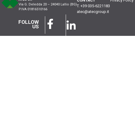
CONTACT
Privacy Policy
Via G. Deledda 20 – 24040 Lallio (BG)
T. +39 035-6221183
P.IVA 01816510166
atec@atecgroup.it
FOLLOW
US