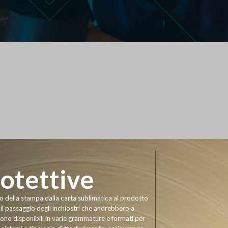
otettive
nto della stampa dalla carta sublimatica al prodotto
 il passaggio degli inchiostri che andrebbero a
 Sono disponibili in varie grammature e formati per