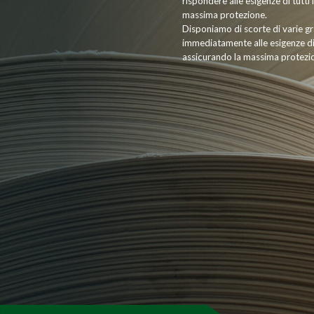
rispondere alle esigenze di tutti
massima protezione.
Disponiamo di scorte di varie g
immediatamente alle esigenze di t
assicurando la massima protezi