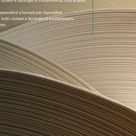
 i sistemi e tipologie di trasferimento, assicurando
rammature e formati per rispondere
utti i sistemi e tipologie di trasferimento,
one.