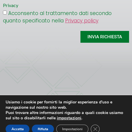
Privacy
Acconsento al trattamento dati secondo
quanto specificato nella
Privacy policy
INVIA RICHIESTA
Usiamo i cookie per fornirti la miglior esperienza d'uso e
ATEC srl
CONTACT
Privacy Policy
navigazione sul nostro sito web.
Via G. Deledda 20 – 24040 Lallio (BG)
T. +39 035-6221183
Puoi trovare altre informazioni riguardo a quali cookie usiamo
P.IVA 01816510166
atec@atecgroup.it
sul sito o disabilitarli nelle
impostazioni
.
FOLLOW
Close GDPR Cookie
Accetta
Rifiuta
Impostazioni
US